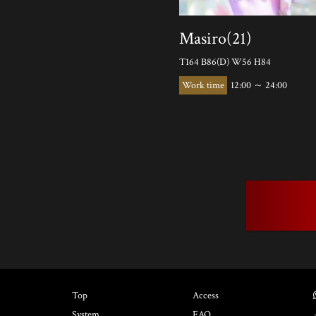
Masiro(21)
T164 B86(D) W56 H84
12:00 ～ 24:00
Top
Access
System
FAQ