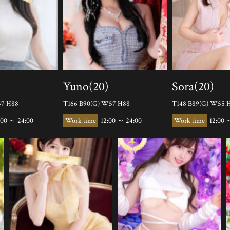
Yuno(20)
Sora(20)
57 H88
T166 B90(G) W57 H88
T148 B89(G) W55 
:00 ～ 24:00
12:00 ～ 24:00
12:00 