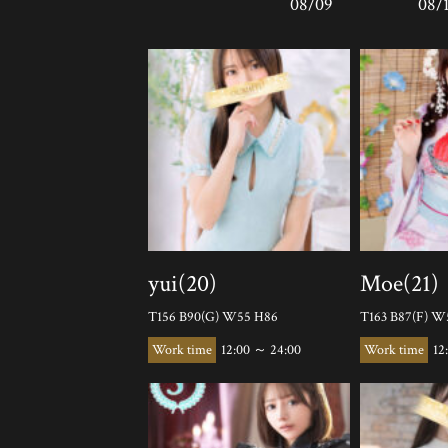
08/09
08/
yui(20)
Moe(21)
T156 B90(G) W55 H86
T163 B87(F) W
12:00 ～ 24:00
12