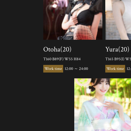
Otoha(20)
Yura(20)
T160 B89(F) W55 H84
T165 B95(I) W
12:00 ～ 24:00
12