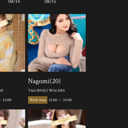
08/14
08/15
Nagomi(20)
88
T165 B93(G) W56 H85
～ 24:00
12:00 ～ 24:00