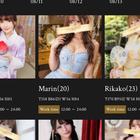
10
08/11
08/12
08/13
Marin(20)
Rikako(23)
56 H85
T158 B86(D) W56 H84
T170 B95(I) W58 H
:00 ～ 24:00
12:00 ～ 24:00
12:00 