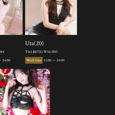
Uta(20)
H84
T163 B87(E) W56 H85
～ 24:00
12:00 ～ 24:00