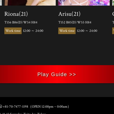
Riona(21)
Arisu(21)
T156 B86(D) W54 H84
T152 B85(D) W55 H84
T
12:00 ～ 24:00
12:00 ～ 24:00
Play Guide >>
+81-70-7477-1198
（OPEN 12:00pm ~ 0:00am）