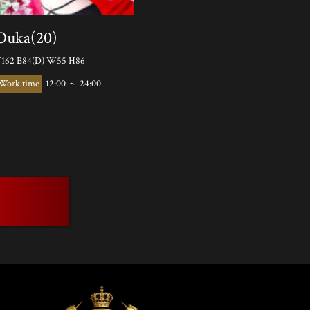
Ouka(20)
162 B84(D) W55 H86
12:00 ～ 24:00