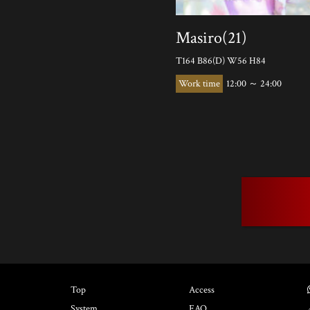
Masiro(21)
T164 B86(D) W56 H84
12:00 ～ 24:00
Top
Access
System
FAQ