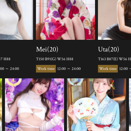
Mei(20)
Uta(20)
57 H88
T150 B91(G) W56 H88
T163 B87(E) W56 
:00 ～ 24:00
12:00 ～ 24:00
12:00 