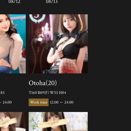
08/12
08/13
)
Otoha(20)
H85
T160 B89(F) W55 H84
～ 24:00
12:00 ～ 24:00