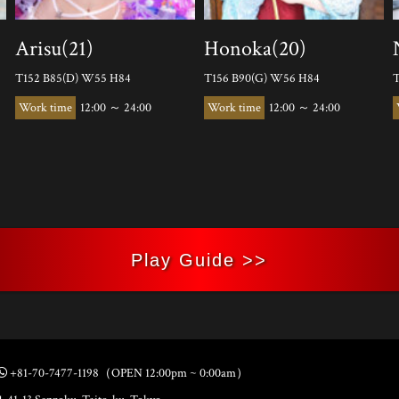
Arisu(21)
Honoka(20)
T152 B85(D) W55 H84
T156 B90(G) W56 H84
T
12:00 ～ 24:00
12:00 ～ 24:00
Play Guide >>
+81-70-7477-1198
（OPEN 12:00pm ~ 0:00am）