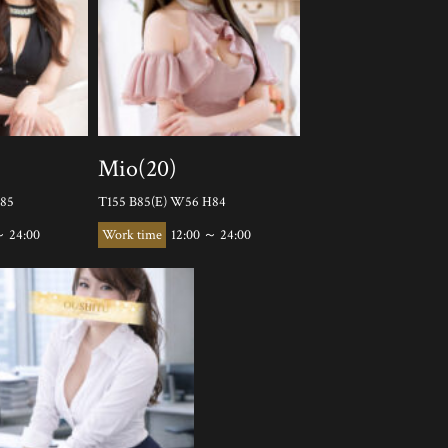
Mio(20)
H85
T155 B85(E) W56 H84
～ 24:00
12:00 ～ 24:00