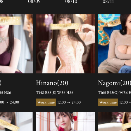
08
08/09
08/10
08/11
)
Hinano(20)
Nagomi(20
55 H86
T148 B88(E) W56 H86
T165 B93(G) W56 
:00 ～ 24:00
12:00 ～ 24:00
12:00 