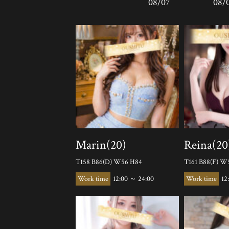
08/07
08/
Marin(20)
Reina(20
T158 B86(D) W56 H84
T161 B88(F) W
12:00 ～ 24:00
12