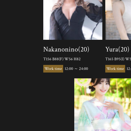
Nakanonino(20)
Yura(20)
T156 B88(F) W56 H82
T165 B95(I) W
12:00 ～ 24:00
12