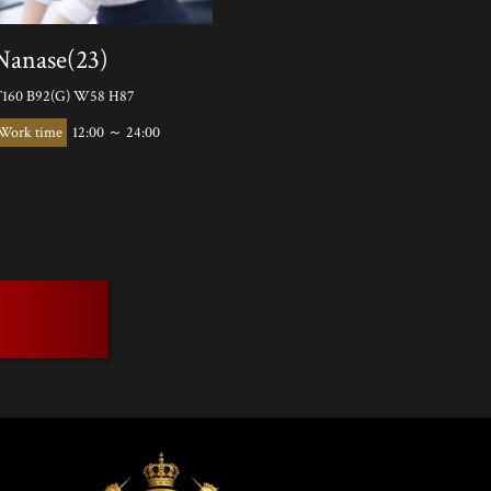
Nanase(23)
160 B92(G) W58 H87
12:00 ～ 24:00